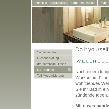
Startseite
Aktuelles
barrierefreies Bad
Kunde
Do it yourself
Sanitärtechnik
Fliesenberatung
W E L L N E S S
großformatige Fliesen
Do it yourself
Nach einem lang
Teil-Modernisierung
Workout im Fitnes
wohltuendes Well
Sie Ihr Bad in ei
zündende Ideen
.
Mit etwas handw